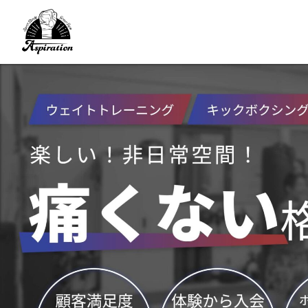
コ
ナ
ン
ビ
テ
ゲ
ン
ー
ツ
シ
へ
ョ
ス
ン
キ
に
ッ
移
プ
動