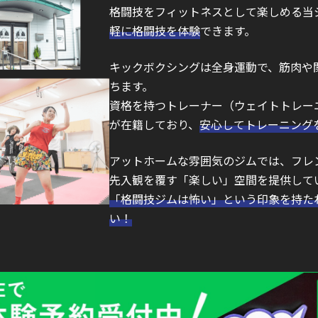
格闘技をフィットネスとして楽しめる当
軽に格闘技を体験
できます。
キックボクシングは全身運動で、筋肉や
ちます。
資格を持つトレーナー（ウェイトトレー
が在籍しており、
安心してトレーニング
アットホームな雰囲気のジムでは、フレ
先入観を覆す「楽しい」空間を提供して
「格闘技ジムは怖い」という印象を持た
い！