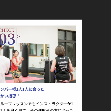
ンバー様1人1人に合った
細かい指導！
グループレッスンでもインストラクターが1
人1人を良く見て、その都度その方に合った